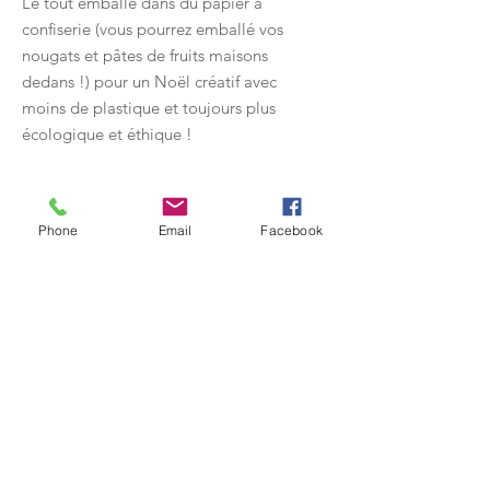
Le tout emballé dans du papier à
confiserie (vous pourrez emballé vos
nougats et pâtes de fruits maisons
dedans !) pour un Noël créatif avec
moins de plastique et toujours plus
écologique et éthique !
À propos de l'immortelle
Phone
Email
Facebook
Symbole de la longévité et
surnommée Immortelle depuis
l'Antiquité, l'Hélichryse italienne était
autrefois tressée en couronne de
mariée pour célébrer l'union
amoureuse. On l'utilise également
pour la confection de bouquets
Adresse
séchés. C'est une plante très
aromatique au parfum d'épices,
L'Herbe Folle - Soulhol Marjorie
rappelant notamment le curry..
604 impasse de donzac - Beaussac
24340 Mareuil-en-Périgord