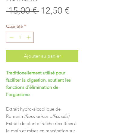
Prix
Prix
 15,00 € 
12,50 €
original
promotionnel
Quantité
*
Ajouter au panier
Traditionellement utilisé pour
faciliter la digestion, soutient les
fonctions d'élimination de
l'organisme
Extrait hydro-alcoolique de
Romarin
(Rosmarinus officinalis)
Extrait de plante fraîche récoltées à
la main et mises en macération sur