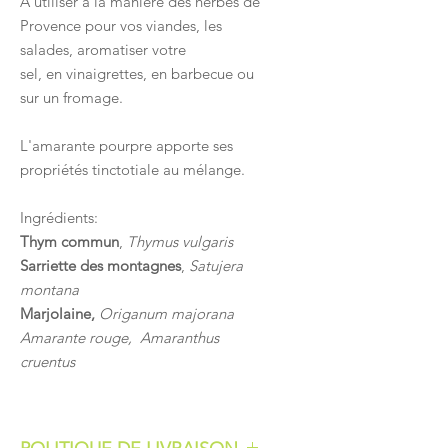
À utiliser à la manière des herbes de
Provence pour vos viandes, les
salades, aromatiser votre
sel, en vinaigrettes, en barbecue ou
sur un fromage.
L'amarante pourpre apporte ses
propriétés tinctotiale au mélange.
Ingrédients:
Thym commun
,
Thymus vulgaris
Sarriette des montagnes
,
Satujera
montana
Marjolaine,
Origanum majorana
Amarante rouge, Amaranthus
cruentus