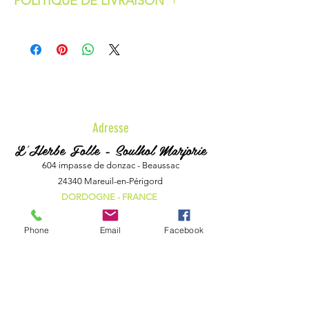
POLITIQUE DE LIVRAISON
Livraison avec colissimo en France
métropolitaine.
Frais de port offert à partir de 100 €.
Adresse
L'Herbe Folle - Soulhol Marjorie
604 impasse de donzac - Beaussac
24340 Mareuil-en-Périgord
DORDOGNE - FRANCE
Phone
Email
Facebook
Téléphone