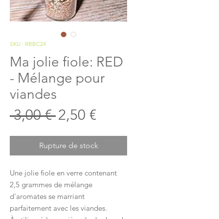
SKU : RBBC24
Ma jolie fiole: RED
- Mélange pour
viandes
Prix
Prix
 3,00 € 
2,50 €
original
promotionnel
Rupture de stock
Une jolie fiole en verre contenant
2,5 grammes de mélange
d'aromates se marriant
parfaitement avec les viandes.