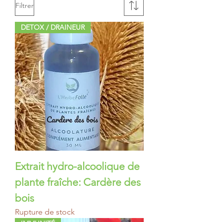
Filtrer
DETOX / DRAINEUR
Extrait hydro-alcoolique de
plante fraîche: Cardère des
bois
Rupture de stock