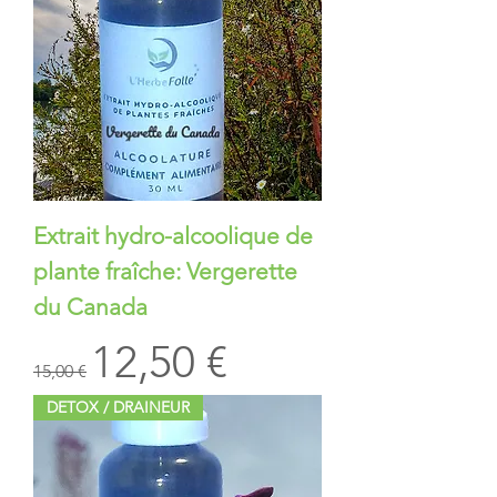
Extrait hydro-alcoolique de
plante fraîche: Vergerette
du Canada
Prix original
Prix promotionnel
12,50 €
15,00 €
DETOX / DRAINEUR