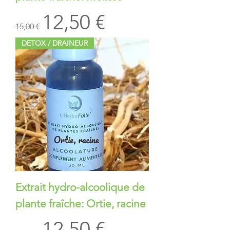
Prix original
Prix promotionnel
12,50 €
15,00 €
DETOX / DRAINEUR
Extrait hydro-alcoolique de
plante fraîche: Ortie, racine
Prix original
Prix promotionnel
12,50 €