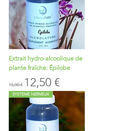
Extrait hydro-alcoolique de
plante fraîche: Épilobe
Prix original
Prix promotionnel
12,50 €
15,00 €
SYSTEME NERVEUX