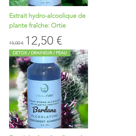
Extrait hydro-alcoolique de
plante fraîche: Ortie
Prix original
Prix promotionnel
12,50 €
15,00 €
DETOX / DRAINEUR / PEAU