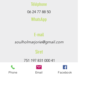
Téléphone
06 24 77 88 50
WhatsApp
E-mail
soulholmarjorie@gmail.com
Siret
751 197 831 000 41
Phone
Email
Facebook
Retrouvez-moi sur les réseaux sociaux
@marjoherbefolle
@L'Herbe Folle, plantes médicinales
créatrices d'écosystèmes