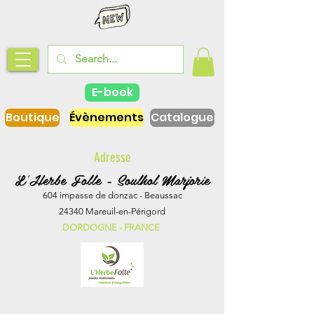
E-book
Boutique
Évènements
Catalogue
Adresse
L'Herbe Folle - Soulhol Marjorie
604 impasse de donzac - Beaussac
24340 Mareuil-en-Périgord
DORDOGNE - FRANCE