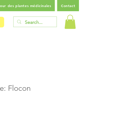
our des plantes médicinales
Contact
le: Flocon