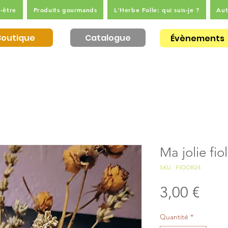
-être
Produits gourmands
L'Herbe Folle: qui suis-je ?
Aut
Boutique
Catalogue
Évènements
Ma jolie fio
SKU : FIOOR24
Prix
3,00 €
Quantité
*