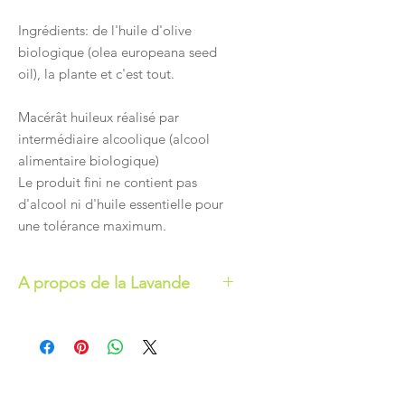
Ingrédients: de l'huile d'olive
biologique (olea europeana seed
oil), la plante et c'est tout.
Macérât huileux réalisé par
intermédiaire alcoolique (alcool
alimentaire biologique)
Le produit fini ne contient pas
d'alcool ni d'huile essentielle pour
une tolérance maximum.
A propos de la Lavande
La lavande, oui. Mais laquelle ?
Aujourd'hui le mot lavande est plus
suvent utilisé pour qualifié
Lavandula x intermedia, le lavandin !